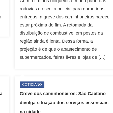
Com o fim dos bloqueios em boa parte das
rodovias e escolta policial para garantir as
m
entregas, a greve dos caminhoneiros parece
estar próxima do fim. A retomada da
distribuição de combustível em postos da
região ainda é lenta. Dessa forma, a
projeção é de que o abastecimento de
supermercados, feiras livres e lojas de […]
COTIDIANO
la
Greve dos caminhoneiros: São Caetano
divulga situação dos serviços essenciais
na cidade