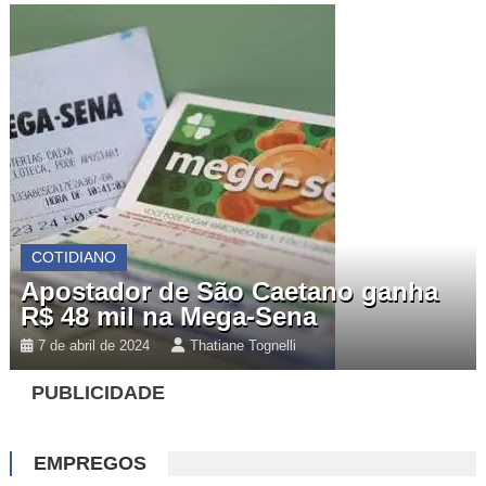
COTIDIANO
Apostador de São Caetano ganha
R$ 48 mil na Mega-Sena
7 de abril de 2024
Thatiane Tognelli
PUBLICIDADE
EMPREGOS