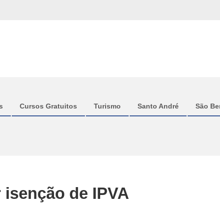
s
Cursos Gratuitos
Turismo
Santo André
São Be
r isenção de IPVA