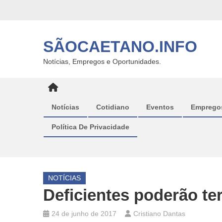
Skip
to
content
SÃOCAETANO.INFO
Notícias, Empregos e Oportunidades.
Notícias
Cotidiano
Eventos
Emprego
Política De Privacidade
NOTÍCIAS
Deficientes poderão te
24 de junho de 2017
Cristiano Dantas