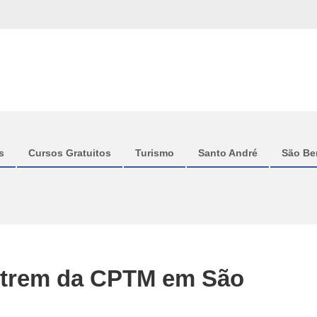
s
Cursos Gratuitos
Turismo
Santo André
São Be
 trem da CPTM em São