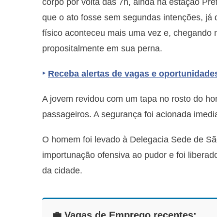
corpo por volta das 7h, ainda na estação Pre
que o ato fosse sem segundas intenções, já 
físico aconteceu mais uma vez e, chegando
propositalmente em sua perna.
‣
Receba alertas de vagas e oportunidade
A jovem revidou com um tapa no rosto do hom
passageiros. A segurança foi acionada imedi
O homem foi levado à Delegacia Sede de Sã
importunação ofensiva ao pudor e foi libera
da cidade.
💼 Vagas de Emprego recentes: