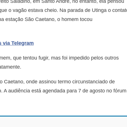
feito Saladino, em Santo André, no entanto, ela pensou
que o vagão estava cheio. Na parada de Utinga o contat
 na estação São Caetano, o homem tocou
s via Telegram
em, que tentou fugir, mas foi impedido pelos outros
atamente.
o Caetano, onde assinou termo circunstanciado de
do. A audiência está agendada para 7 de agosto no fórum