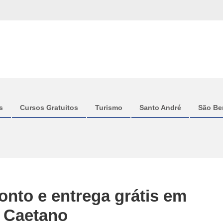
s
Cursos Gratuitos
Turismo
Santo André
São Be
nto e entrega grátis em
 Caetano