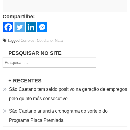
Compartilhe!
Tagged
Correios
,
Cotidiano
,
Natal
Navegação
PESQUISAR NO SITE
Pesquisar
de
por:
Post
+ RECENTES
São Caetano tem saldo positivo na geração de empregos
pelo quinto mês consecutivo
São Caetano anuncia cronograma do sorteio do
Programa Placa Premiada