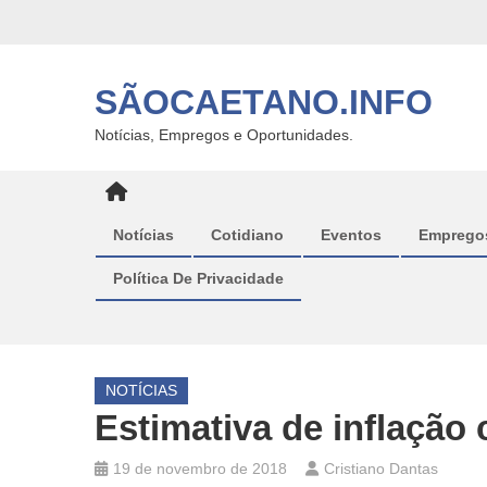
Skip
to
content
SÃOCAETANO.INFO
Notícias, Empregos e Oportunidades.
Notícias
Cotidiano
Eventos
Emprego
Política De Privacidade
NOTÍCIAS
Estimativa de inflação 
19 de novembro de 2018
Cristiano Dantas