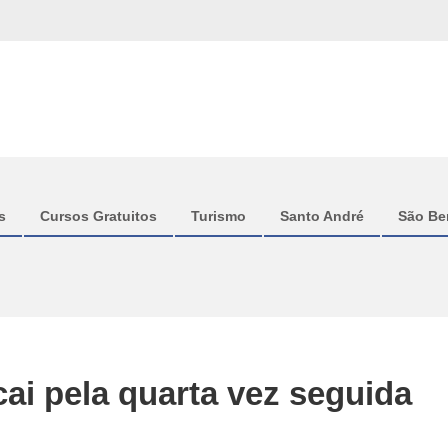
s
Cursos Gratuitos
Turismo
Santo André
São Be
cai pela quarta vez seguida