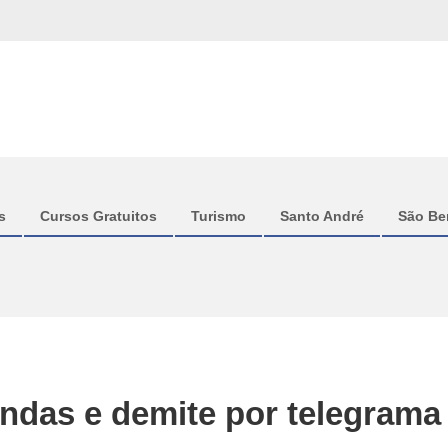
s
Cursos Gratuitos
Turismo
Santo André
São Be
ndas e demite por telegrama