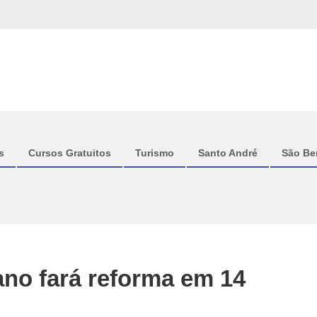
s
Cursos Gratuitos
Turismo
Santo André
São Be
ano fará reforma em 14