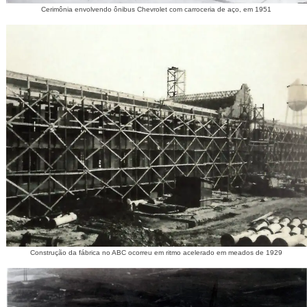
Cerimônia envolvendo ônibus Chevrolet com carroceria de aço, em 1951
Construção da fábrica no ABC ocorreu em ritmo acelerado em meados de 1929