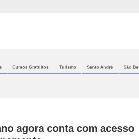
s
Cursos Gratuitos
Turismo
Santo André
São Be
ano agora conta com acesso