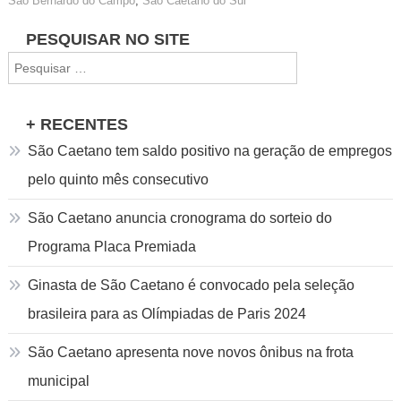
São Bernardo do Campo
,
São Caetano do Sul
Navegação
PESQUISAR NO SITE
Pesquisar
de
por:
Post
+ RECENTES
São Caetano tem saldo positivo na geração de empregos
pelo quinto mês consecutivo
São Caetano anuncia cronograma do sorteio do
Programa Placa Premiada
Ginasta de São Caetano é convocado pela seleção
brasileira para as Olímpiadas de Paris 2024
São Caetano apresenta nove novos ônibus na frota
municipal